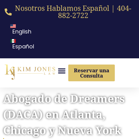
Nosotros Hablamos Español | 404-
882-2722
English
Español
Reservar una
Consulta
Lesiones Personales
Abogado de Dreamers
(DACA) en Atlanta,
Chicago y Nueva York